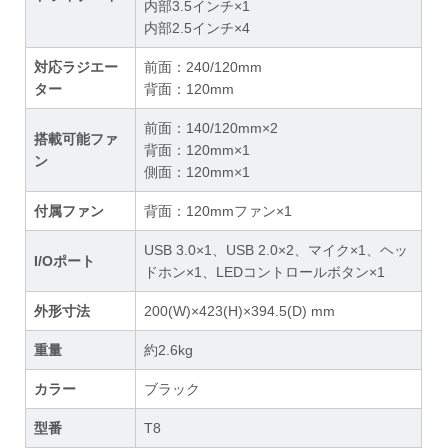
内部3.5インチ×1
内部2.5インチ×4
対応ラジエー
前面：240/120mm
ター
背面：120mm
前面：140/120mm×2
搭載可能ファ
背面：120mm×1
ン
側面：120mm×1
付属ファン
背面：120mmファン×1
USB 3.0×1、USB 2.0×2、マイク×1、ヘッ
I/Oポート
ドホン×1、LEDコントロールボタン×1
外形寸法
200(W)×423(H)×394.5(D) mm
重量
約2.6kg
カラー
ブラック
型番
T8