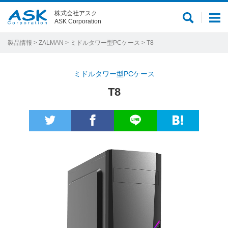
株式会社アスク
サ
メ
ASK Corporation
イ
ニ
ト
ュ
製品情報
>
ZALMAN
>
ミドルタワー型PCケース
> T8
内
ー
検
ミドルタワー型PCケース
索
T8