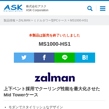
株式会社アスク
サ
メ
ASK Corporation
イ
ニ
ト
ュ
製品情報
>
ZALMAN
>
ミドルタワー型PCケース
> MS1000-HS1
内
ー
検
本製品は販売を終了いたしました
索
MS1000-HS1
上下ベント採用でクーリング性能を最大化させた
Mid Towerケース
モダンでスタイリッシュなデザイン