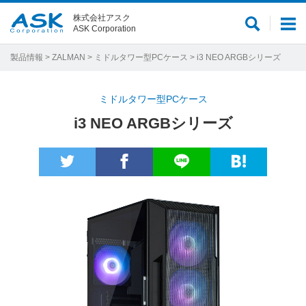
株式会社アスク
サ
メ
ASK Corporation
イ
ニ
ト
ュ
製品情報
>
ZALMAN
>
ミドルタワー型PCケース
> i3 NEO ARGBシリーズ
内
ー
検
ミドルタワー型PCケース
索
i3 NEO ARGBシリーズ