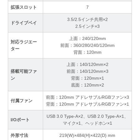
拡張スロット
7
3.5/2.5インチ共用×2
ドライブベイ
2.5インチ×3
上面：240/120mm
対応ラジエー
前面：360/280/240/120mm
ター
背面：120mm
上面：140/120mm×2
搭載可能ファ
前面：140/120mm×3
ン
背面：120mm×1
底面：120mm×2
前面：120mm アドレサブルRGBファン×3
付属ファン
背面：120mm アドレサブルRGBファン×1
USB 3.0 Type-A×2、USB 2.0 Type-A×1、
I/Oポート
マイク×1、ヘッドホン×1
外形寸法
219(W)×484(H)×422(D) mm