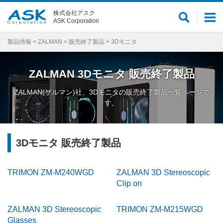
株式会社アスク
サ
メ
ASK Corporation
イ
ニ
ト
ュ
製品情報
>
ZALMAN
>
販売終了製品
> 3Dモニタ
内
ー
検
ZALMAN
3Dモニタ
販売終了製品
索
ZALMAN(ザルマン)社、3Dモニタの販売終了製品一覧ページで
す。
3Dモニタ 販売終了製品
TRIMON ZM-M240WGD
ZALMAN 3D Stereoscopic
Clip on
ZALMAN 3D Stereoscopic
TRIMON ZM-M215WGD
Glasses