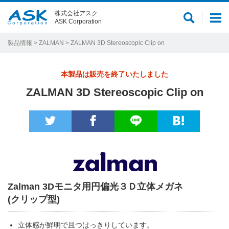
株式会社アスク
サ
メ
ASK Corporation
イ
ニ
ト
ュ
製品情報
>
ZALMAN
> ZALMAN 3D Stereoscopic Clip on
内
ー
検
本製品は販売を終了いたしました
索
ZALMAN 3D Stereoscopic Clip on
Zalman 3Dモニタ用円偏光３Ｄ立体メガネ
(クリップ型)
立体感が鮮明で且つはっきりしています。