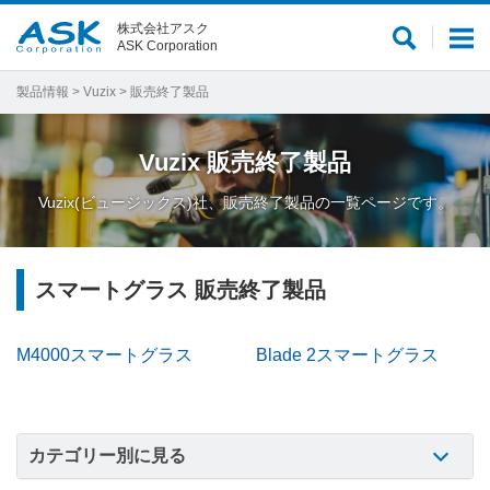
株式会社アスク
サ
メ
ASK Corporation
イ
ニ
ト
ュ
製品情報
>
Vuzix
> 販売終了製品
内
ー
検
Vuzix
販売終了製品
索
Vuzix(ビュージックス)社、販売終了製品の一覧ページです。
スマートグラス 販売終了製品
M4000スマートグラス
Blade 2スマートグラス
カテゴリー別に見る