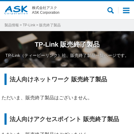
株式会社アスク
サ
メ
ASK Corporation
イ
ニ
ト
ュ
製品情報
>
TP-Link
> 販売終了製品
内
ー
検
TP-Link
販売終了製品
索
TP-Link（ティーピーリンク）社、販売終了製品一覧ページです。
法人向けネットワーク 販売終了製品
ただいま、販売終了製品はございません。
法人向けアクセスポイント 販売終了製品