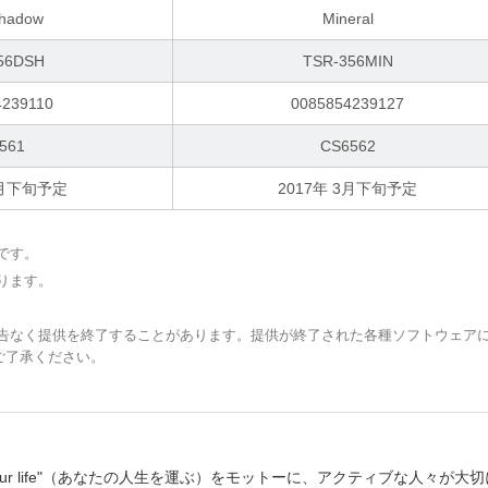
Shadow
Mineral
56DSH
TSR-356MIN
4239110
0085854239127
561
CS6562
3月下旬予定
2017年 3月下旬予定
です。
ります。
予告なく提供を終了することがあります。提供が終了された各種ソフトウェア
ご了承ください。
 your life"（あなたの人生を運ぶ）をモットーに、アクティブな人々が大