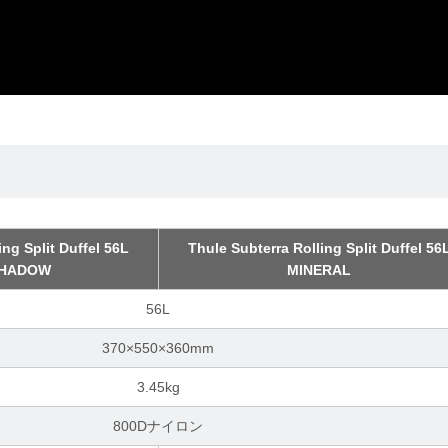
ing Split Duffel 56L
Thule Subterra Rolling Split Duffel 56
SHADOW
MINERAL
56L
370×550×360mm
3.45kg
800Dナイロン