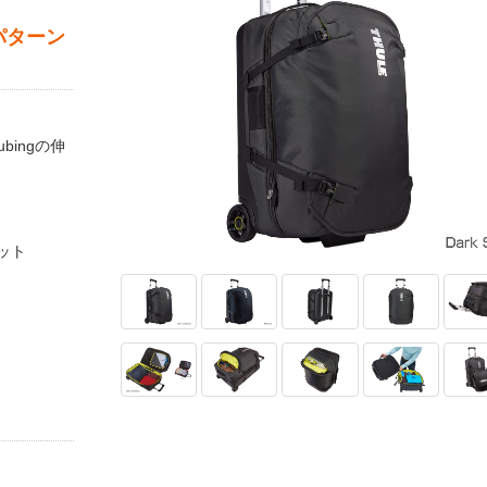
パターン
ingの伸
ット