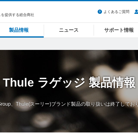
よくあるご質問
スを提供する総合商社
製品情報
ニュース
サポート情報
Thule
ラゲッジ
製品情報
e Group、Thule(スーリー)ブランド製品の取り扱いは終了して