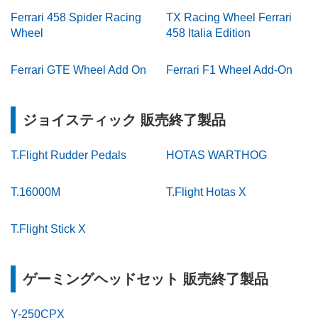
Ferrari 458 Spider Racing
TX Racing Wheel Ferrari
Wheel
458 Italia Edition
Ferrari GTE Wheel Add On
Ferrari F1 Wheel Add-On
ジョイスティック 販売終了製品
T.Flight Rudder Pedals
HOTAS WARTHOG
T.16000M
T.Flight Hotas X
T.Flight Stick X
ゲーミングヘッドセット 販売終了製品
Y-250CPX