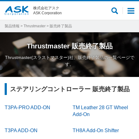
株式会社アスク
サ
メ
ASK Corporation
イ
ニ
ト
ュ
製品情報
>
Thrustmaster
> 販売終了製品
内
ー
検
Thrustmaster
販売終了製品
索
Thrustmaster(スラストマスター)社、販売終了製品の一覧ページで
す。
ステアリングコントローラー 販売終了製品
T3PA-PRO ADD-ON
TM Leather 28 GT Wheel
Add-On
T3PA ADD-ON
TH8A Add-On Shifter