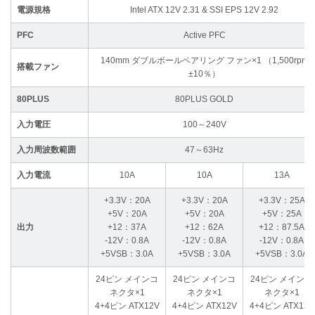
電源規格
Intel ATX 12V 2.31 & SSI EPS 12V 2.92
PFC
Active PFC
140mm ダブルボールベアリング ファン×1 （1,500rpm
搭載ファン
±10％）
80PLUS
80PLUS GOLD
入力電圧
100～240V
入力周波数範囲
47～63Hz
入力電流
10A
10A
13A
+3.3V：20A
+3.3V：20A
+3.3V：25A
+5V：20A
+5V：20A
+5V：25A
出力
+12：37A
+12：62A
+12：87.5A
-12V：0.8A
-12V：0.8A
-12V：0.8A
+5VSB：3.0A
+5VSB：3.0A
+5VSB：3.0A
24ピン メインコ
24ピン メインコ
24ピン メインコ
ネクタ×1
ネクタ×1
ネクタ×1
4+4ピン ATX12V
4+4ピン ATX12V
4+4ピン ATX12V