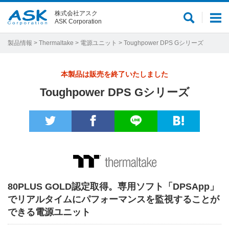
株式会社アスク
サ
メ
ASK Corporation
イ
ニ
ト
ュ
製品情報
>
Thermaltake
>
電源ユニット
> Toughpower DPS Gシリーズ
内
ー
検
本製品は販売を終了いたしました
索
Toughpower DPS Gシリーズ
80PLUS GOLD認定取得。専用ソフト「DPSApp」
でリアルタイムにパフォーマンスを監視することが
できる電源ユニット