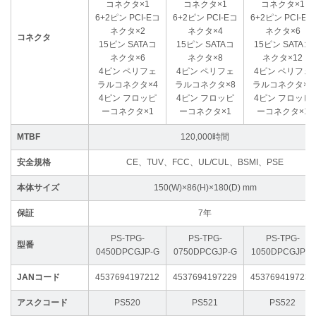
コネクタ×1
コネクタ×1
コネクタ×1
6+2ピン PCI-Eコ
6+2ピン PCI-Eコ
6+2ピン PCI-Eコ
ネクタ×2
ネクタ×4
ネクタ×6
コネクタ
15ピン SATAコ
15ピン SATAコ
15ピン SATAコ
ネクタ×6
ネクタ×8
ネクタ×12
4ピン ペリフェ
4ピン ペリフェ
4ピン ペリフェ
ラルコネクタ×4
ラルコネクタ×8
ラルコネクタ×8
4ピン フロッピ
4ピン フロッピ
4ピン フロッピ
ーコネクタ×1
ーコネクタ×1
ーコネクタ×1
MTBF
120,000時間
安全規格
CE、TUV、FCC、UL/CUL、BSMI、PSE
本体サイズ
150(W)×86(H)×180(D) mm
保証
7年
PS-TPG-
PS-TPG-
PS-TPG-
型番
0450DPCGJP-G
0750DPCGJP-G
1050DPCGJP-G
JANコード
4537694197212
4537694197229
4537694197236
アスクコード
PS520
PS521
PS522