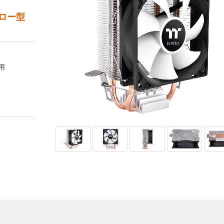
ロー型
用