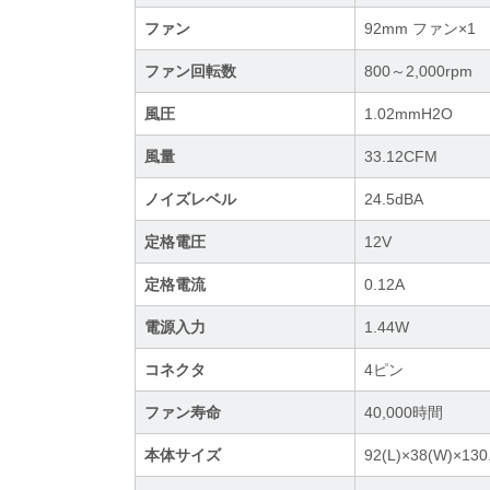
ファン
92mm ファン×1
ファン回転数
800～2,000rpm
風圧
1.02mmH2O
風量
33.12CFM
ノイズレベル
24.5dBA
定格電圧
12V
定格電流
0.12A
電源入力
1.44W
コネクタ
4ピン
ファン寿命
40,000時間
本体サイズ
92(L)×38(W)×130