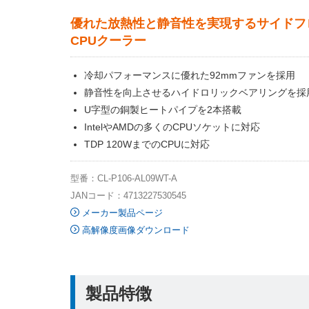
優れた放熱性と静音性を実現するサイドフ
CPUクーラー
冷却パフォーマンスに優れた92mmファンを採用
静音性を向上させるハイドロリックベアリングを採
U字型の銅製ヒートパイプを2本搭載
IntelやAMDの多くのCPUソケットに対応
TDP 120WまでのCPUに対応
型番：CL-P106-AL09WT-A
JANコード：4713227530545
メーカー製品ページ
高解像度画像ダウンロード
製品特徴