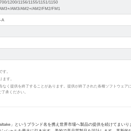
700/1200/1156/1155/1151/1150
M3+/AM3/AM2+/AM2/FM2/FM1
-A
です。
ります。
予告なく提供を終了することがあります。提供が終了された各種ソフトウェア
ご了承ください。
Thermaltake」というブランド名を携え世界市場へ製品の提供を続けてまい
PCポテンシャルを最大に引き出す、美的で高品質製品を設計します。革新的