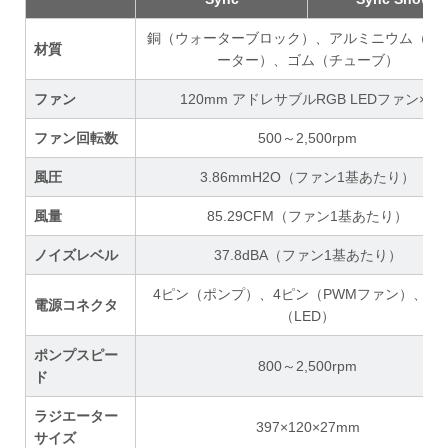
銅（ウォーターブロック）、アルミニウム（ラ
材質
ーター）、ゴム（チューブ）
ファン
120mm アドレサブルRGB LEDファン×3
ファン回転数
500～2,500rpm
風圧
3.86mmH2O（ファン1基あたり）
風量
85.29CFM（ファン1基あたり）
ノイズレベル
37.8dBA（ファン1基あたり）
4ピン（ポンプ）、4ピン（PWMファン）、3
電源コネクタ
（LED）
ポンプスピー
800～2,500rpm
ド
ラジエーター
397×120×27mm
サイズ