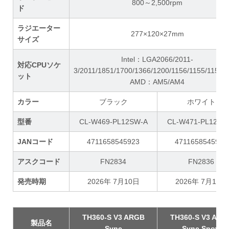
800～2,500rpm
ド
ラジエーター
277×120×27mm
サイズ
Intel：LGA2066/2011-
対応CPUソケ
3/2011/1851/1700/1366/1200/1156/1155/1151/
ット
AMD：AM5/AM4
カラー
ブラック
ホワイト
型番
CL-W469-PL12SW-A
CL-W471-PL12SW
JANコード
4711658545923
4711658545947
アスクコード
FN2834
FN2836
発売時期
2026年 7月10日
2026年 7月10日
TH360-S V3 ARGB
TH360-S V3 ARG
製品名
Sync
Sync Snow