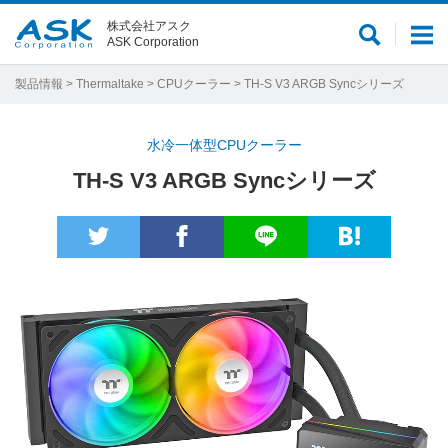
株式会社アスク
サ
メ
ASK Corporation
イ
ニ
ト
ュ
製品情報
>
Thermaltake
>
CPUクーラー
> TH-S V3 ARGB Syncシリーズ
内
ー
検
水冷一体型CPUクーラー
索
TH-S V3 ARGB Syncシリーズ