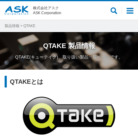
株式会社アスク
サ
メ
ASK Corporation
イ
ニ
ト
ュ
製品情報
> QTAKE
内
ー
検
QTAKE
製品情報
索
QTAKE(キューテイク)、取り扱い製品一覧ページです。
QTAKEとは