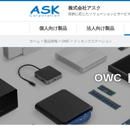
株式会社アスク
目的に応じたソリューションとサービ
個人向け製品
法人向け製品
ホーム
>
製品情報
>
OWC
> ドッキングステーション
OWC