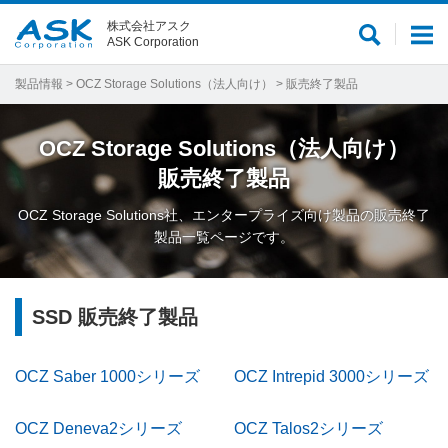
株式会社アスク
サ
メ
ASK Corporation
イ
ニ
ト
ュ
製品情報
>
OCZ Storage Solutions（法人向け）
> 販売終了製品
内
ー
検
OCZ Storage Solutions（法人向け）
索
販売終了製品
OCZ Storage Solutions社、エンタープライズ向け製品の販売終了
製品一覧ページです。
SSD 販売終了製品
OCZ Saber 1000シリーズ
OCZ Intrepid 3000シリーズ
OCZ Deneva2シリーズ
OCZ Talos2シリーズ