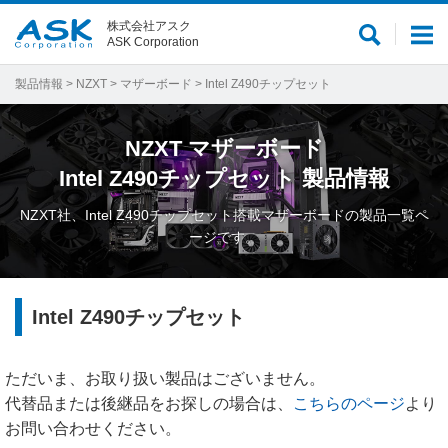
株式会社アスク
サ
メ
ASK Corporation
イ
ニ
ト
ュ
製品情報
>
NZXT
>
マザーボード
> Intel Z490チップセット
内
ー
検
NZXT
マザーボード
索
Intel Z490チップセット
製品情報
NZXT社、Intel Z490チップセット搭載マザーボードの製品一覧ペ
ージです。
Intel Z490チップセット
ただいま、お取り扱い製品はございません。
代替品または後継品をお探しの場合は、
こちらのページ
より
お問い合わせください。