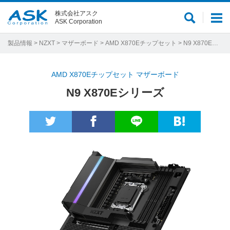
株式会社アスク
サ
メ
ASK Corporation
イ
ニ
ト
ュ
製品情報
>
NZXT
>
マザーボード
>
AMD X870Eチップセット
> N9 X870Eシリーズ
内
ー
検
AMD X870Eチップセット マザーボード
索
N9 X870Eシリーズ