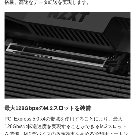
搭載。高速なデータ転送を実現します。
最大128GbpsのM.2スロットを装備
PCI Express 5.0 x4の帯域を使用することにより、最大
128Gb/sの転送速度を実現することができるM.2スロット
を装備。M.2デバイスの放熱効率を高める冷却用ヒートシ