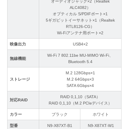
オーディオジャック×2（Realtek
ALC4082）
オプティカル S/PDIFポート×1
5ギガビットイーサネット×1（Realtek
RTL8126-CG）
Wi-Fiアンテナ用ポート×2
映像出力
USB4×2
Wi-Fi 7 802.11be MU-MIMO Wi-Fi、
無線機能
Bluetooth 5.4
M.2 128Gbps×1
ストレージ
M.2 64Gbps×3
SATA 6Gbps×4
RAID 0,1,10（SATA）
対応RAID
RAID 0,1,10（M.2 PCIeデバイス）
カラー
ブラック
ホワイト
型番
N9-X87XT-B1
N9-X87XT-W1