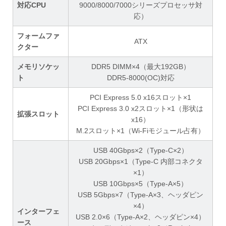
対応CPU
9000/8000/7000シリーズプロセッサ対
応）
フォームファ
ATX
クター
メモリソケッ
DDR5 DIMM×4（最大192GB）
ト
DDR5-8000(OC)対応
PCI Express 5.0 x16スロット×1
PCI Express 3.0 x2スロット×1（形状は
拡張スロット
x16）
M.2スロット×1（Wi-Fiモジュール占有）
USB 40Gbps×2（Type-C×2）
USB 20Gbps×1（Type-C 内部コネクタ
×1）
USB 10Gbps×5（Type-A×5）
USB 5Gbps×7（Type-A×3、ヘッダピン
×4）
インターフェ
USB 2.0×6（Type-A×2、ヘッダピン×4）
ース