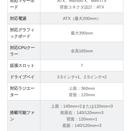
対応マザーボ
ATX、microATX、Mini-ITX
ード
背面コネクタ設計：ATX
対応電源
ATX（最大200mm）
対応グラフィ
最大390mm
ックボード
対応CPUクー
全高165mm
ラー
拡張スロット
7
ドライブベイ
3.5インチ×1、2.5インチ×2
対応ラジエー
上面：360mm
ター
背面：120mm
上面：140mm×2または120mm×3
搭載可能ファ
前面右：140/120mm×3
ン
背面：120mm×1
底面：140/120mm×3