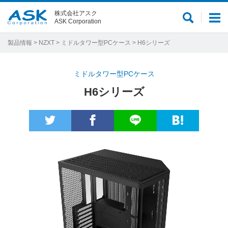
株式会社アスク
サ
メ
ASK Corporation
イ
ニ
ト
ュ
製品情報
>
NZXT
>
ミドルタワー型PCケース
> H6シリーズ
内
ー
検
ミドルタワー型PCケース
索
H6シリーズ