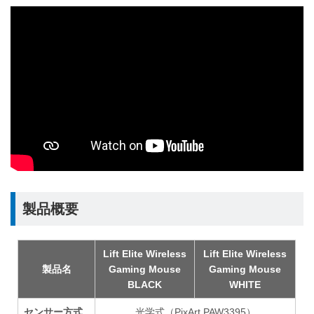
製品概要
Lift Elite Wireless
Lift Elite Wireless
製品名
Gaming Mouse
Gaming Mouse
BLACK
WHITE
センサー方式
光学式（PixArt PAW3395）