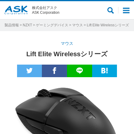
株式会社アスク
サ
メ
ASK Corporation
イ
ニ
ト
ュ
製品情報
>
NZXT
>
ゲーミングデバイス
>
マウス
> Lift Elite Wirelessシリーズ
内
ー
検
マウス
索
Lift Elite Wirelessシリーズ