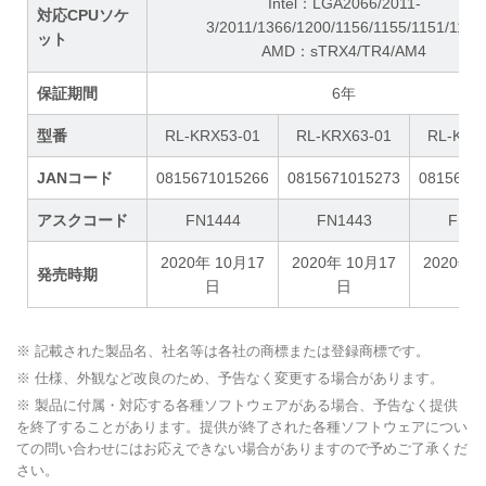
Intel：LGA2066/2011-
対応CPUソケ
3/2011/1366/1200/1156/1155/1151/1150
ット
AMD：sTRX4/TR4/AM4
保証期間
6年
型番
RL-KRX53-01
RL-KRX63-01
RL-KRX
JANコード
0815671015266
0815671015273
0815671
アスクコード
FN1444
FN1443
FN14
2020年 10月17
2020年 10月17
2020年 
発売時期
日
日
日
※ 記載された製品名、社名等は各社の商標または登録商標です。
※ 仕様、外観など改良のため、予告なく変更する場合があります。
※ 製品に付属・対応する各種ソフトウェアがある場合、予告なく提供
を終了することがあります。提供が終了された各種ソフトウェアについ
ての問い合わせにはお応えできない場合がありますので予めご了承くだ
さい。