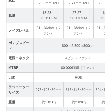
風圧
2.93mmH2O
2.71mmH2O
2.93m
18.28～
27.27～
18.2
風量
73.11CFM
98.17CFM
73.11
21～36dbA（フ
21～38dbA（フ
21～36
ノイズレベル
ァン）
ァン）
ァン
ポンプスピー
800～2,800 ±300rpm
ド
電源コネクタ
4ピン（ファン）
MTBF
60,000時間（ファン）
LED
RGB
ラジエーター
275×123×30mm
315×143×30mm
394×121
サイズ
重量
約1.81kg
約2.09kg
約2.2