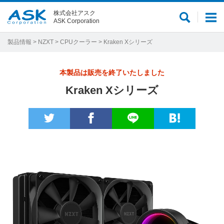
株式会社アスク
サ
メ
ASK Corporation
イ
ニ
ト
ュ
製品情報
>
NZXT
>
CPUクーラー
> Kraken Xシリーズ
内
ー
検
本製品は販売を終了いたしました
索
Kraken Xシリーズ