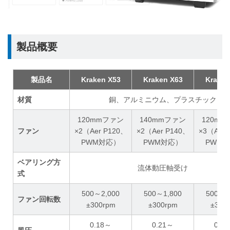
製品概要
製品名
Kraken X53
Kraken X63
Kraken
材質
銅、アルミニウム、プラスチック
120mmファン
140mmファン
120m
ファン
×2（Aer P120、
×2（Aer P140、
×3（Aer 
PWM対応）
PWM対応）
PWM
ベアリング方
流体動圧軸受け
式
500～2,000
500～1,800
500～2
ファン回転数
±300rpm
±300rpm
±300
0.18～
0.21～
0.1