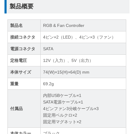
製品概要
製品名
RGB & Fan Controller
接続コネクタ
4ピン×2（LED）、4ピン×3（ファン）
電源コネクタ
SATA
定格電圧
12V（入力）、5V（出力）
本体サイズ
74(W)×15(H)×64(D) mm
重量
69.2g
内部USBケーブル×1
SATA電源ケーブル×1
付属品
4ピンファン3分岐ケーブル×3
固定用ベルクロ×2
固定用マグネット×2
本体カラー
ブラック