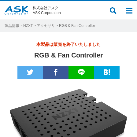
株式会社アスク
サ
メ
ASK Corporation
イ
ニ
ト
ュ
製品情報
>
NZXT
>
アクセサリ
> RGB & Fan Controller
内
ー
検
本製品は販売を終了いたしました
索
RGB & Fan Controller