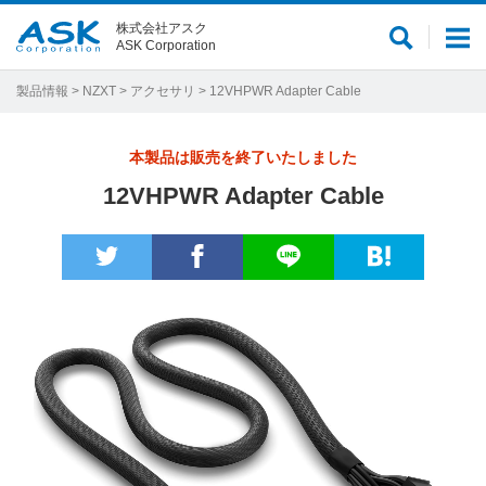
株式会社アスク
サ
メ
ASK Corporation
イ
ニ
ト
ュ
製品情報
>
NZXT
>
アクセサリ
> 12VHPWR Adapter Cable
内
ー
検
本製品は販売を終了いたしました
索
12VHPWR Adapter Cable