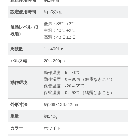
設定使用時間
約15分/回
低温：38℃ ±2℃
温熱レベル（3
中温：40℃ ±2℃
段階）
高温：43℃ ±2℃
周波数
1～400Hz
パルス幅
20～200μs
動作温度：5～40℃
動作湿度：0～80％（結露なきこと）
動作環境
保管温度：-20～55℃
保管湿度：0～93℃（結露なきこと）
外形寸法
約166×133×42mm
重量
約140g
カラー
ホワイト