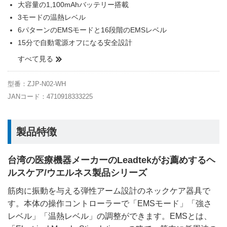
大容量の1,100mAhバッテリー搭載
3モードの温熱レベル
6パターンのEMSモードと16段階のEMSレベル
15分で自動電源オフになる安全設計
すべて見る
型番：ZJP-N02-WH
JANコード：4710918333225
製品特徴
台湾の医療機器メーカーのLeadtekがお薦めするヘ
ルスケア/ウエルネス製品シリーズ
筋肉に振動を与える弾性アーム設計のネックケア器具で
す。本体の操作コントローラーで「EMSモード」「強さ
レベル」「温熱レベル」の調整ができます。EMSとは、