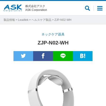
株式会社アスク
サ
メ
ASK Corporation
イ
ニ
ト
ュ
製品情報
>
Leadtek
>
ヘルスケア製品
> ZJP-N02-WH
内
ー
検
ネックケア器具
索
ZJP-N02-WH