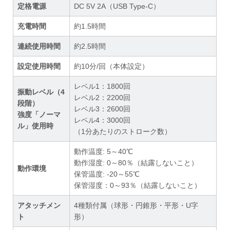
定格電源
DC 5V 2A（USB Type-C）
充電時間
約1.5時間
連続使用時間
約2.5時間
設定使用時間
約10分/回（本体設定）
レベル1：1800回
振動レベル（4
レベル2：2200回
段階）
レベル3：2600回
強度「ノーマ
レベル4：3000回
ル」使用時
（1分あたりのストローク数）
動作温度: 5～40℃
動作湿度: 0～80％（結露しないこと）
動作環境
保管温度: -20～55℃
保管湿度：0～93％（結露しないこと）
アタッチメン
4種類付属（球形・円錐形・平形・U字
ト
形）