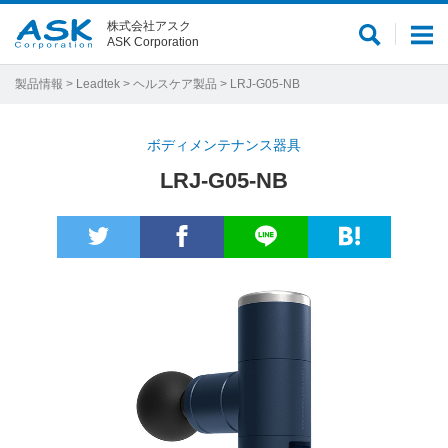
株式会社アスク
サ
メ
ASK Corporation
イ
ニ
ト
ュ
製品情報
>
Leadtek
>
ヘルスケア製品
> LRJ-G05-NB
内
ー
検
ボディメンテナンス器具
索
LRJ-G05-NB