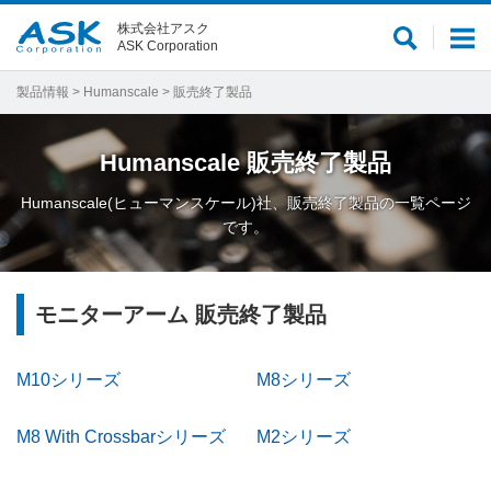
株式会社アスク
サ
メ
ASK Corporation
イ
ニ
ト
ュ
製品情報
>
Humanscale
> 販売終了製品
内
ー
検
Humanscale
販売終了製品
索
Humanscale(ヒューマンスケール)社、販売終了製品の一覧ページ
です。
モニターアーム 販売終了製品
M10シリーズ
M8シリーズ
M8 With Crossbarシリーズ
M2シリーズ