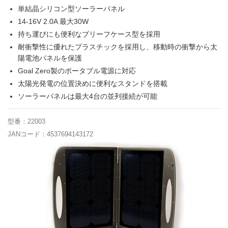
単結晶シリコン型ソーラーパネル
14-16V 2.0A 最大30W
持ち運びにも便利なブリーフケース型を採用
耐衝撃性に優れたプラスチックを採用し、移動時の衝撃から太
陽電池パネルを保護
Goal Zero製のポータブル電源に対応
太陽光発電の位置決めに便利なスタンドを搭載
ソーラーパネルは最大4台の並列接続が可能
型番：22003
JANコード：4537694143172