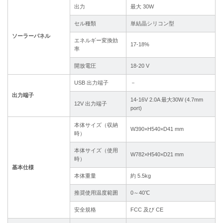
出力
最大 30W
セル種類
単結晶シリコン型
ソーラーパネル
エネルギー変換効
17-18%
率
開放電圧
18-20 V
USB 出力端子
－
出力端子
14-16V 2.0A 最大30W (4.7mm
12V 出力端子
port)
本体サイズ（収納
W390×H540×D41 mm
時）
本体サイズ（使用
W782×H540×D21 mm
時）
基本仕様
本体重量
約 5.5kg
推奨使用温度範囲
0～40℃
安全規格
FCC 及び CE