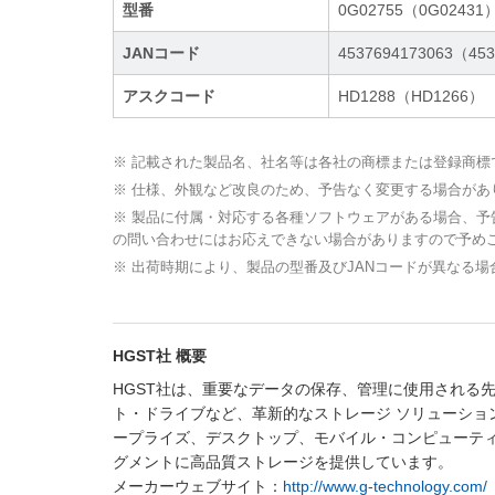
型番
0G02755（0G02431
JANコード
4537694173063（45
アスクコード
HD1288（HD1266）
※ 記載された製品名、社名等は各社の商標または登録商標
※ 仕様、外観など改良のため、予告なく変更する場合があ
※ 製品に付属・対応する各種ソフトウェアがある場合、
の問い合わせにはお応えできない場合がありますので予め
※ 出荷時期により、製品の型番及びJANコードが異なる
HGST社 概要
HGST社は、重要なデータの保存、管理に使用される
ト・ドライブなど、革新的なストレージ ソリューショ
ープライズ、デスクトップ、モバイル・コンピューテ
グメントに高品質ストレージを提供しています。
メーカーウェブサイト：
http://www.g-technology.com/