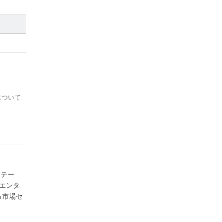
について
ステー
エンタ
る市場セ