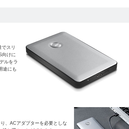
量でスリ
S向けに
モデルをラ
プ用途にも
ており、ACアダプターを必要としな