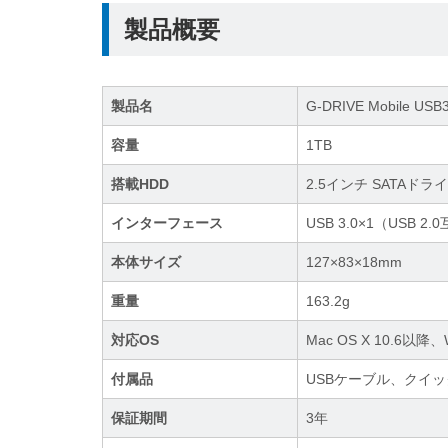
製品概要
製品名
G-DRIVE Mobile USB3
容量
1TB
搭載HDD
2.5インチ SATAド
インターフェース
USB 3.0×1（USB 2.
本体サイズ
127×83×18mm
重量
163.2g
対応OS
Mac OS X 10.6以降
付属品
USBケーブル、クイ
保証期間
3年