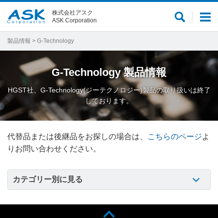
株式会社アスク
サ
メ
ASK Corporation
イ
ニ
ト
ュ
製品情報
> G-Technology
内
ー
検
G-Technology
製品情報
索
HGST社、G-Technology(ジーテクノロジー)製品の取り扱いは終了
しております。
代替品または後継品をお探しの場合は、
こちらのページ
よ
りお問い合わせください。
カテゴリー別に見る