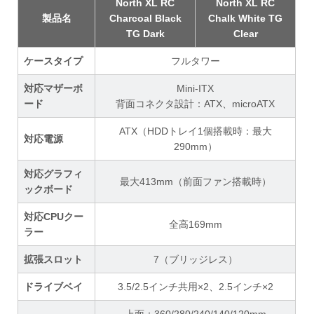
North XL RC
North XL RC
製品名
Charcoal Black
Chalk White TG
TG Dark
Clear
ケースタイプ
フルタワー
対応マザーボ
Mini-ITX
ード
背面コネクタ設計：ATX、microATX
ATX（HDDトレイ1個搭載時：最大
対応電源
290mm）
対応グラフィ
最大413mm（前面ファン搭載時）
ックボード
対応CPUクー
全高169mm
ラー
拡張スロット
7（ブリッジレス）
ドライブベイ
3.5/2.5インチ共用×2、2.5インチ×2