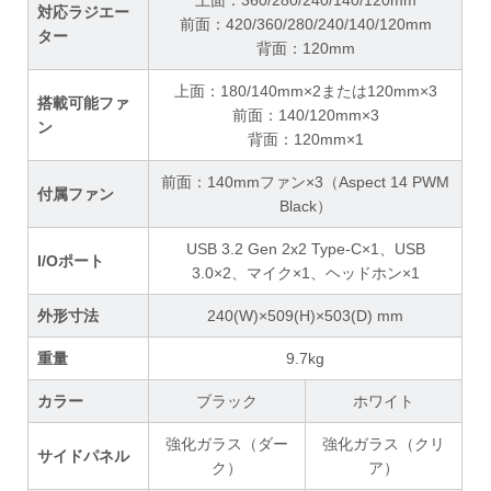
上面：360/280/240/140/120mm
対応ラジエー
前面：420/360/280/240/140/120mm
ター
背面：120mm
上面：180/140mm×2または120mm×3
搭載可能ファ
前面：140/120mm×3
ン
背面：120mm×1
前面：140mmファン×3（Aspect 14 PWM
付属ファン
Black）
USB 3.2 Gen 2x2 Type-C×1、USB
I/Oポート
3.0×2、マイク×1、ヘッドホン×1
外形寸法
240(W)×509(H)×503(D) mm
重量
9.7kg
カラー
ブラック
ホワイト
強化ガラス（ダー
強化ガラス（クリ
サイドパネル
ク）
ア）