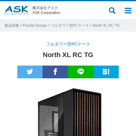
株式会社アスク
サ
メ
ASK Corporation
イ
ニ
ト
ュ
製品情報
>
Fractal Design
>
フルタワー型PCケース
> North XL RC TG
内
ー
検
フルタワー型PCケース
索
North XL RC TG