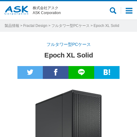
株式会社アスク
サ
メ
ASK Corporation
イ
ニ
ト
ュ
製品情報
>
Fractal Design
>
フルタワー型PCケース
> Epoch XL Solid
内
ー
検
フルタワー型PCケース
索
Epoch XL Solid