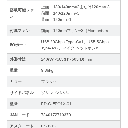
上面：180/140mm×2または120mm×3
搭載可能ファ
前面：140/120mm×3
ン
背面：120mm×1
付属ファン
前面：140mmファン×3（Momentum）
USB 20Gbps Type-C×1、USB 5Gbps
I/Oポート
Type-A×2、マイク/ヘッドホン×1
外形寸法
240(W)×509(H)×503(D) mm
重量
9.36kg
カラー
ブラック
サイドパネル
ソリッドパネル
型番
FD-C-EPO1X-01
JANコード
7340172710370
アスクコード
CS9515