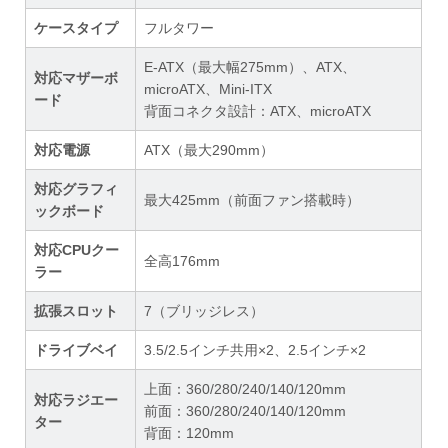
ケースタイプ
フルタワー
E-ATX（最大幅275mm）、ATX、
対応マザーボ
microATX、Mini-ITX
ード
背面コネクタ設計：ATX、microATX
対応電源
ATX（最大290mm）
対応グラフィ
最大425mm（前面ファン搭載時）
ックボード
対応CPUクー
全高176mm
ラー
拡張スロット
7（ブリッジレス）
ドライブベイ
3.5/2.5インチ共用×2、2.5インチ×2
上面：360/280/240/140/120mm
対応ラジエー
前面：360/280/240/140/120mm
ター
背面：120mm