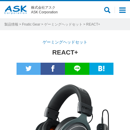
株式会社アスク
サ
メ
ASK Corporation
イ
ニ
ト
ュ
製品情報
>
Fnatic Gear
>
ゲーミングヘッドセット
> REACT+
内
ー
検
ゲーミングヘッドセット
索
REACT+