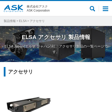
株式会社アスク
サ
メ
ASK Corporation
イ
ニ
ト
ュ
製品情報
>
ELSA
> アクセサリ
内
ー
検
ELSA
アクセサリ
製品情報
索
ELSA Japan(エルザ ジャパン)社、アクセサリ製品の一覧ページで
す。
アクセサリ