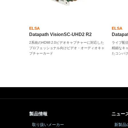
ELSA
ELSA
Datapath VisionSC-UHD2 R2
Datap
2系統のHDMI 2.0ビデオキャプチャーに対応した
ライブ配
プロフェッショナル向けビデオ・オーディオキャ
精細なキ
プチャーカード
たコンパ
製品情報
ニュー
取り扱いメーカー
新製品