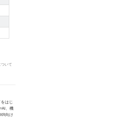
について
ドをはじ
AI、機
XR向け