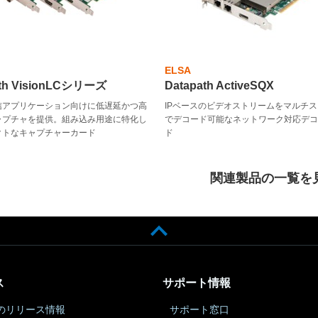
ELSA
ath VisionLCシリーズ
Datapath ActiveSQX
信アプリケーション向けに低遅延かつ高
IPベースのビデオストリームをマルチ
ャプチャを提供。組み込み用途に特化し
でデコード可能なネットワーク対応デ
クトなキャプチャーカード
ド
関連製品の一覧を
ス
サポート情報
のリリース情報
サポート窓口