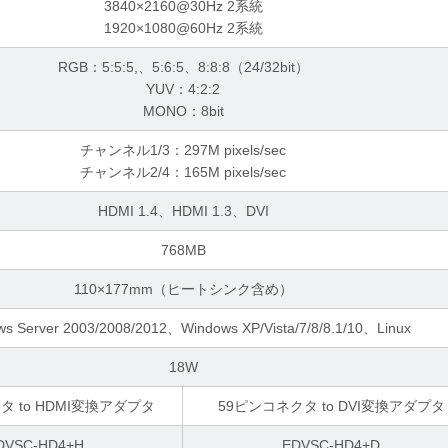
3840×2160@30Hz 2系統
1920×1080@60Hz 2系統
RGB：5:5:5,、5:6:5、8:8:8（24/32bit）
YUV：4:2:2
MONO：8bit
チャンネル1/3：297M pixels/sec
チャンネル2/4：165M pixels/sec
HDMI 1.4、HDMI 1.3、DVI
768MB
110×177mm（ヒートシンク含め）
s Server 2003/2008/2012、Windows XP/Vista/7/8/8.1/10、Linux
18W
タ to HDMI変換アダプタ
59ピンコネクタ to DVI変換アダプタ
DVSC-HD4+H
EDVSC-HD4+D