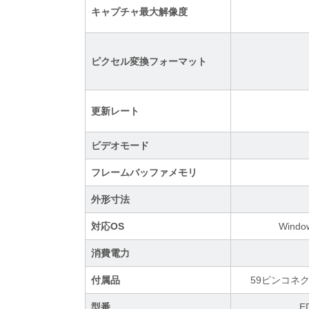
キャプチャ最大解像度
ピクセル変換フォーマット
更新レート
ビデオモード
フレームバッファメモリ
外形寸法
対応OS
Window
消費電力
付属品
59ピンコネク
型番
E