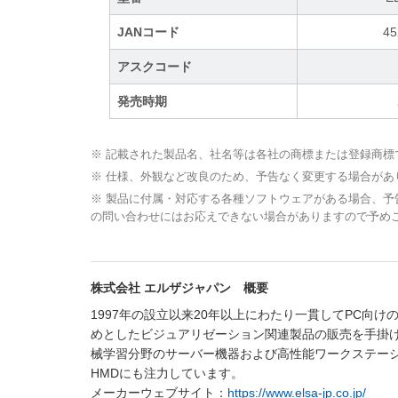
JANコード
45
アスクコード
発売時期
※ 記載された製品名、社名等は各社の商標または登録商標
※ 仕様、外観など改良のため、予告なく変更する場合があ
※ 製品に付属・対応する各種ソフトウェアがある場合、
の問い合わせにはお応えできない場合がありますので予め
株式会社 エルザジャパン 概要
1997年の設立以来20年以上にわたり一貫してPC向
めとしたビジュアリゼーション関連製品の販売を手掛け
械学習分野のサーバー機器および高性能ワークステーショ
HMDにも注力しています。
メーカーウェブサイト：
https://www.elsa-jp.co.jp/