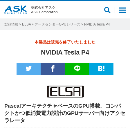
株式会社アスク
サ
メ
ASK Corporation
イ
ニ
ト
ュ
製品情報
>
ELSA
>
データセンターGPUシリーズ
> NVIDIA Tesla P4
内
ー
検
本製品は販売を終了いたしました
索
NVIDIA Tesla P4
PascalアーキテクチャベースのGPU搭載。コンパ
クトかつ低消費電力設計のGPUサーバー向けアクセ
ラレータ