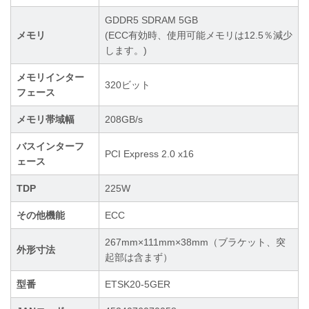
GDDR5 SDRAM 5GB
メモリ
(ECC有効時、使用可能メモリは12.5％減少
します。)
メモリインター
320ビット
フェース
メモリ帯域幅
208GB/s
バスインターフ
PCI Express 2.0 x16
ェース
TDP
225W
その他機能
ECC
267mm×111mm×38mm（ブラケット、突
外形寸法
起部は含まず）
型番
ETSK20-5GER