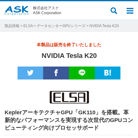
株式会社アスク
サ
メ
ASK Corporation
イ
ニ
ト
ュ
製品情報
>
ELSA
>
データセンターGPUシリーズ
> NVIDIA Tesla K20
内
ー
検
本製品は販売を終了いたしました
索
NVIDIA Tesla K20
KeplerアーキテクチャGPU「GK110」を搭載。革
新的なパフォーマンスを実現する次世代のGPUコン
ピューティング向けプロセッサボード