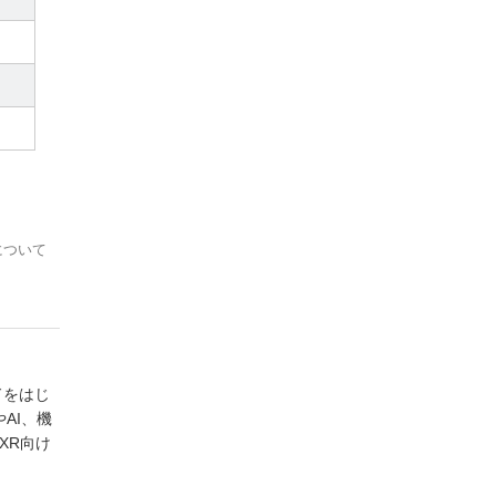
について
ドをはじ
AI、機
XR向け