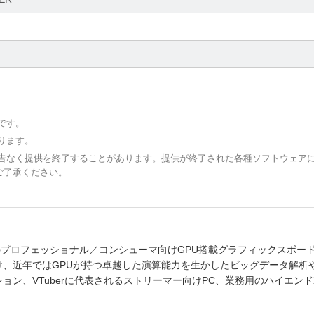
です。
ります。
予告なく提供を終了することがあります。提供が終了された各種ソフトウェア
ご了承ください。
けのプロフェッショナル／コンシューマ向けGPU搭載グラフィックスボー
、近年ではGPUが持つ卓越した演算能力を生かしたビッグデータ解析や
ン、VTuberに代表されるストリーマー向けPC、業務用のハイエンド