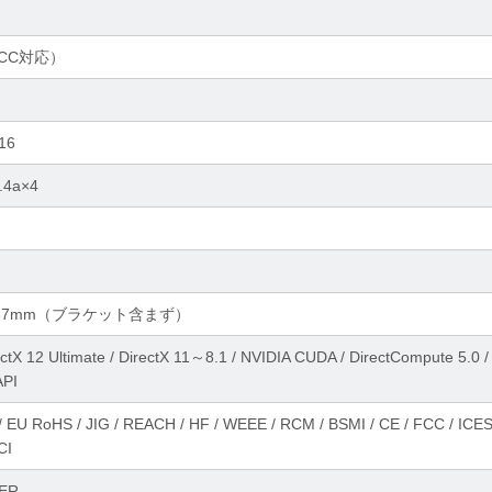
ECC対応）
x16
1.4a×4
×32.37mm（ブラケット含まず）
ctX 12 Ultimate / DirectX 11～8.1 / NVIDIA CUDA / DirectCompute 5.0 /
API
 EU RoHS / JIG / REACH / HF / WEEE / RCM / BSMI / CE / FCC / ICES
CI
ER