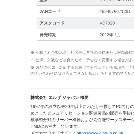
JANコード
4524076071291
アスクコード
VD7920
発売時期
2022年 1月
※ 記載された製品名、社名等は各社の商標または登録商標
※ 仕様、外観など改良のため、予告なく変更する場合があ
※ 製品に付属・対応する各種ソフトウェアがある場合、
の問い合わせにはお応えできない場合がありますので予め
株式会社 エルザ ジャパン 概要
1997年の設立以来20年以上にわたり一貫してPC向
めとしたビジュアリゼーション関連製品の販売を手掛け
械学習分野のサーバー機器および高性能ワークステーショ
HMDにも注力しています。
メーカーウェブサイト：
https://www.elsa-jp.co.jp/