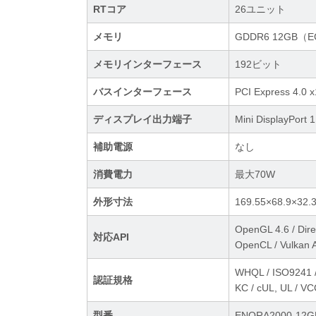
RTコア
26ユニット
メモリ
GDDR6 12GB（
メモリインターフェース
192ビット
バスインターフェース
PCI Express 4.0 
ディスプレイ出力端子
Mini DisplayPort 
補助電源
なし
消費電力
最大70W
外形寸法
169.55×68.9
OpenGL 4.6 / Dire
対応API
OpenCL / Vulkan 
WHQL / ISO9241 /
認証規格
KC / cUL, UL / VC
型番
ENQRA2000-12G