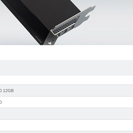
00 12GB
0