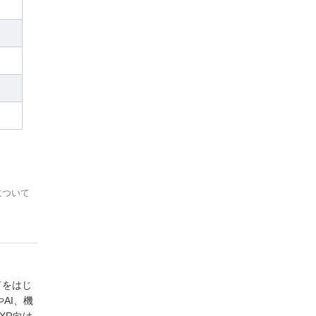
について
ドをはじ
AI、機