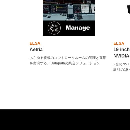
ELSA
ELSA
Aetria
19-inch
NVIDIA
あらゆる規模のコントロールルームの管理と運用
を実現する、Datapathの統合ソリューション
2台のNVI
設計の1