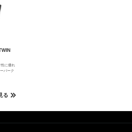
 TWIN
。静音性に優れ
オーバーク
見る