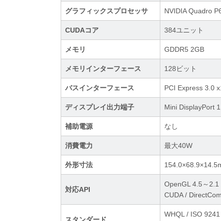
グラフィックスプロセッサ
NVIDIA Quadro P
CUDAコア
384ユニット
メモリ
GDDR5 2GB
メモリインターフェース
128ビット
バスインターフェース
PCI Express 3.0 
ディスプレイ出力端子
Mini DisplayPort 
補助電源
なし
消費電力
最大40W
外形寸法
154.0×68.9×
OpenGL 4.5～2.1 / 
対応API
CUDA / DirectCom
WHQL / ISO 9241 /
スタンダード