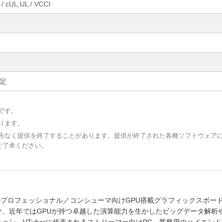
 / cUL,UL / VCCI
予定
です。
ります。
予告なく提供を終了することがあります。提供が終了された各種ソフトウェア
ご了承ください。
けのプロフェッショナル／コンシューマ向けGPU搭載グラフィックスボー
、近年ではGPUが持つ卓越した演算能力を生かしたビッグデータ解析や