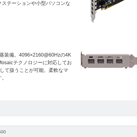
クステーションや小型パソコンな
4基装備。4096×2160@60Hzの4K
Mosaicテクノロジーに対応してお
として扱うことが可能。柔軟なマ
す。
600