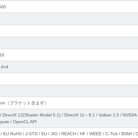
600
x16
1.4×4
14.5mm（ブラケット含まず）
DirectX 12(Shader Model 5.1) / DirectX 11～8.1 / Vulkan 1.0 / NVIDIA
pute / OpenCL API
 EU RoHS / J-STD / EU / JIG / REACH / HF / WEEE / C-Tick / BSMI / C