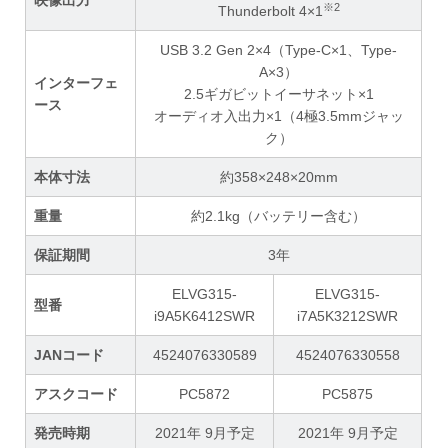
※2
Thunderbolt 4×1
USB 3.2 Gen 2×4（Type-C×1、Type-
A×3）
インターフェ
2.5ギガビットイーサネット×1
ース
オーディオ入出力×1（4極3.5mmジャッ
ク）
本体寸法
約358×248×20mm
重量
約2.1kg（バッテリー含む）
保証期間
3年
ELVG315-
ELVG315-
型番
i9A5K6412SWR
i7A5K3212SWR
JANコード
4524076330589
4524076330558
アスクコード
PC5872
PC5875
発売時期
2021年 9月予定
2021年 9月予定