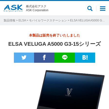
株式会社アスク
サ
メ
ASK Corporation
イ
ニ
ト
ュ
製品情報
>
ELSA
>
モバイルワークステーション
> ELSA VELUGA A5000 G3-15シリーズ
内
ー
検
本製品は販売を終了いたしました
索
ELSA VELUGA A5000 G3-15シリーズ