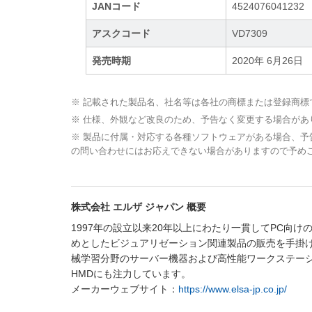
JANコード
4524076041232
アスクコード
VD7309
発売時期
2020年 6月26日
※ 記載された製品名、社名等は各社の商標または登録商標
※ 仕様、外観など改良のため、予告なく変更する場合があ
※ 製品に付属・対応する各種ソフトウェアがある場合、
の問い合わせにはお応えできない場合がありますので予め
株式会社 エルザ ジャパン 概要
1997年の設立以来20年以上にわたり一貫してPC向
めとしたビジュアリゼーション関連製品の販売を手掛け
械学習分野のサーバー機器および高性能ワークステーショ
HMDにも注力しています。
メーカーウェブサイト：
https://www.elsa-jp.co.jp/