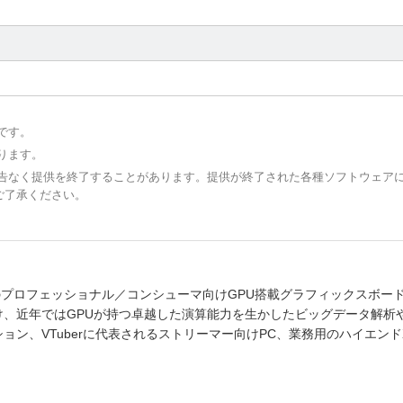
です。
ります。
予告なく提供を終了することがあります。提供が終了された各種ソフトウェア
ご了承ください。
けのプロフェッショナル／コンシューマ向けGPU搭載グラフィックスボー
、近年ではGPUが持つ卓越した演算能力を生かしたビッグデータ解析や
ン、VTuberに代表されるストリーマー向けPC、業務用のハイエンド