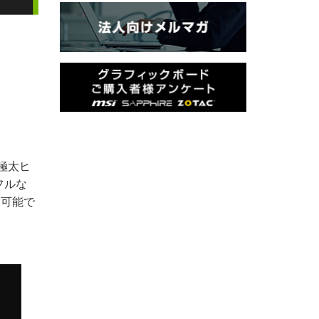
の極太ヒ
フルな
も可能で