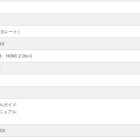
データレート）
x16
a×3、HDMI 2.0b×1
1
ルガイド
ニュアル
SX