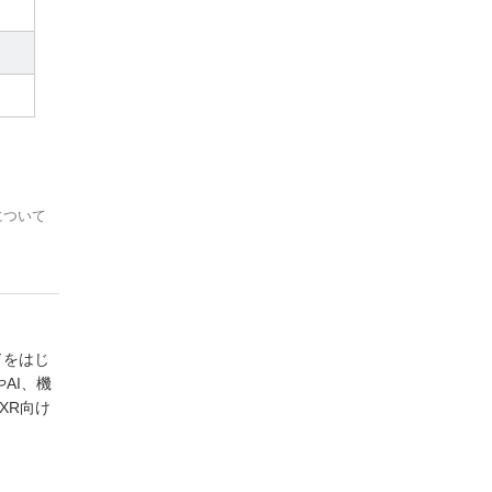
について
ドをはじ
AI、機
XR向け