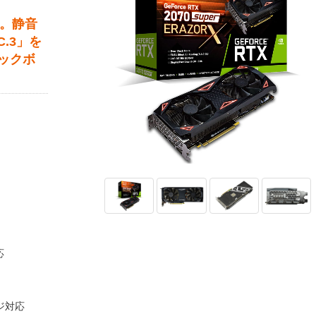
搭載。静音
.3」を
ックボ
応
ッジ対応