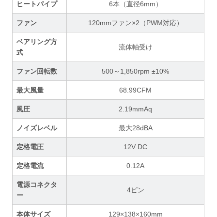
ヒートパイプ
6本（直径6mm）
ファン
120mmファン×2（PWM対応）
ベアリング方
流体軸受け
式
ファン回転数
500～1,850rpm ±10%
最大風量
68.99CFM
風圧
2.19mmAq
ノイズレベル
最大28dBA
定格電圧
12V DC
定格電流
0.12A
電源コネクタ
4ピン
ー
本体サイズ
129×138×160mm