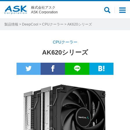
株式会社アスク
サ
メ
ASK Corporation
イ
ニ
ト
ュ
製品情報
>
DeepCool
>
CPUクーラー
> AK620シリーズ
内
ー
検
CPUクーラー
索
AK620シリーズ