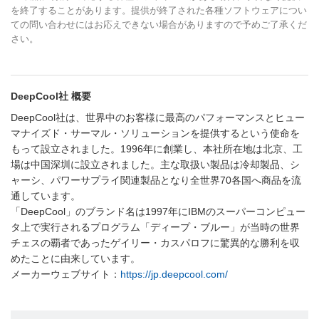
を終了することがあります。提供が終了された各種ソフトウェアについ
ての問い合わせにはお応えできない場合がありますので予めご了承くだ
さい。
DeepCool社 概要
DeepCool社は、世界中のお客様に最高のパフォーマンスとヒュー
マナイズド・サーマル・ソリューションを提供するという使命を
もって設立されました。1996年に創業し、本社所在地は北京、工
場は中国深圳に設立されました。主な取扱い製品は冷却製品、シ
ャーシ、パワーサプライ関連製品となり全世界70各国へ商品を流
通しています。
「DeepCool」のブランド名は1997年にIBMのスーパーコンピュー
タ上で実行されるプログラム「ディープ・ブルー」が当時の世界
チェスの覇者であったゲイリー・カスパロフに驚異的な勝利を収
めたことに由来しています。
メーカーウェブサイト：
https://jp.deepcool.com/