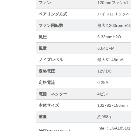
ファン
120mmファン×
ベアリング方式
ハイドロリックベ
ファン回転数
最大2,200rpm ±1
風圧
3.33mmH2O
風量
63.4CFM
ノイズレベル
最大31.45dbA
定格電圧
12V DC
定格電流
0.25A
電源コネクター
4ピン
本体サイズ
132×92×156mm
重量
約958g
Intel：LGA1851/1