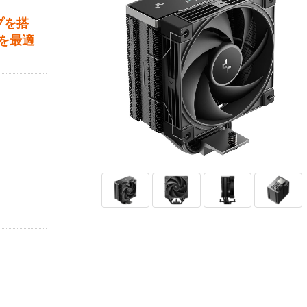
プを搭
を最適