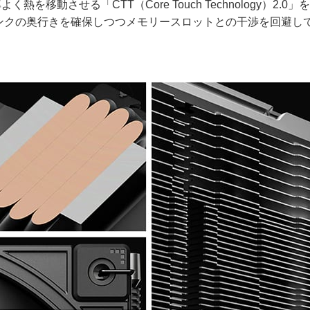
移動させる「CTT（Core Touch Technology）2.0」
ンクの奥行きを確保しつつメモリースロットとの干渉を回避し