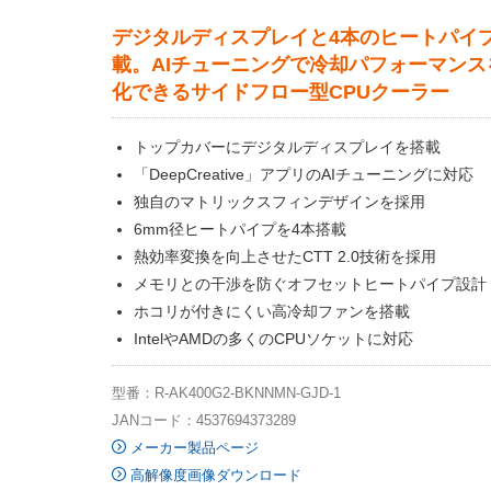
デジタルディスプレイと4本のヒートパイ
載。AIチューニングで冷却パフォーマンス
化できるサイドフロー型CPUクーラー
トップカバーにデジタルディスプレイを搭載
「DeepCreative」アプリのAIチューニングに対応
独自のマトリックスフィンデザインを採用
6mm径ヒートパイプを4本搭載
熱効率変換を向上させたCTT 2.0技術を採用
メモリとの干渉を防ぐオフセットヒートパイプ設計
ホコリが付きにくい高冷却ファンを搭載
IntelやAMDの多くのCPUソケットに対応
型番：R-AK400G2-BKNNMN-GJD-1
JANコード：4537694373289
メーカー製品ページ
高解像度画像ダウンロード