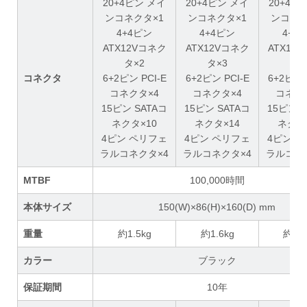
20+4ピン メイ
20+4ピン メイ
20+4ピ
ンコネクタ×1
ンコネクタ×1
ンコネク
4+4ピン
4+4ピン
4+4
ATX12Vコネク
ATX12Vコネク
ATX12
タ×2
タ×3
タ×
コネクタ
6+2ピン PCI-E
6+2ピン PCI-E
6+2ピン 
コネクタ×4
コネクタ×4
コネク
15ピン SATAコ
15ピン SATAコ
15ピン S
ネクタ×10
ネクタ×14
ネクタ
4ピン ペリフェ
4ピン ペリフェ
4ピン 
ラルコネクタ×4
ラルコネクタ×4
ラルコネ
MTBF
100,000時間
本体サイズ
150(W)×86(H)×160(D) mm
重量
約1.5kg
約1.6kg
約1.7
カラー
ブラック
保証期間
10年