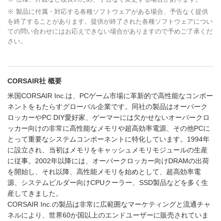
※ 製品に付属・対応する各種ソフトウェアがある場合、予告なく提供
を終了することがあります。提供が終了された各種ソフトウェアについ
ての問い合わせにはお応えできない場合がありますので予めご了承くだ
さい。
CORSAIR社 概要
米国CORSAIR Inc.は、PCゲーム市場に革新的で高性能なコンポー
ネントをもたらすグローバル企業です。同社の製品はオーバーク
ロッカーやPC DIY愛好家、ゲーマーには欠かせないオーバークロ
ッカー向けの非常に高性能なメモリや超高効率電源、その他PCに
とって重要なシステムコンポーネントに特化しています。1994年
に設立され、当初はメモリをキャッシュメモリモジュールの生産
に従事。2002年以降には、オーバークロッカー向けDRAMの出荷
を開始し、それ以降、高性能メモリを始めとして、超高効率電
源、システムビルダー向けCPUクーラー、SSD製品などを多く生
産してきました。
CORSAIR Inc.の製品は非常に広範囲なマーケティングと流通チャ
ネルにより、世界60か国以上のエンドユーザーに販売されていま