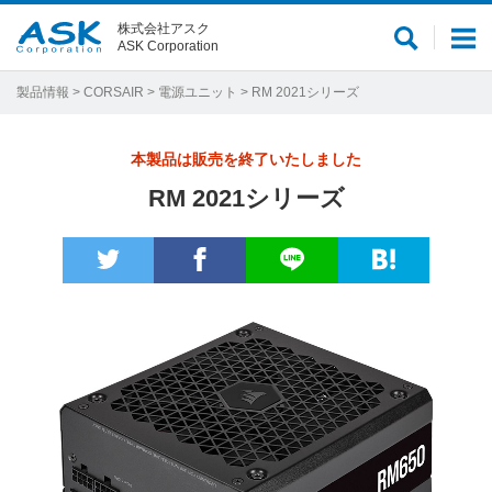
株式会社アスク
サ
メ
ASK Corporation
イ
ニ
ト
ュ
製品情報
>
CORSAIR
>
電源ユニット
> RM 2021シリーズ
内
ー
検
本製品は販売を終了いたしました
索
RM 2021シリーズ