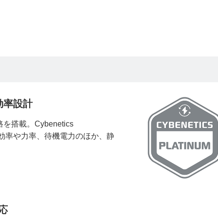
高効率設計
搭載。Cybenetics
変換効率や力率、待機電力のほか、静
対応