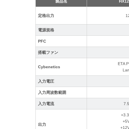
製品名
HX12
定格出力
1
電源規格
PFC
搭載ファン
ETA 
Cybenetics
La
入力電圧
入力周波数範囲
入力電流
7.
+3.
+5
出力
+12