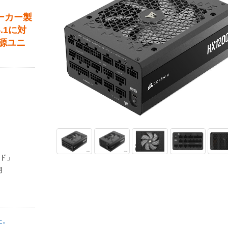
メーカー製
5.1に対
源ユニ
ド」
用
た。