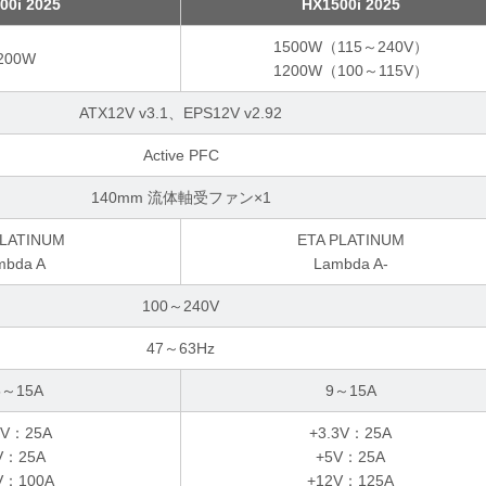
00i 2025
HX1500i 2025
1500W（115～240V）
200W
1200W（100～115V）
ATX12V v3.1、EPS12V v2.92
Active PFC
140mm 流体軸受ファン×1
PLATINUM
ETA PLATINUM
mbda A
Lambda A-
100～240V
47～63Hz
5～15A
9～15A
3V：25A
+3.3V：25A
V：25A
+5V：25A
V：100A
+12V：125A