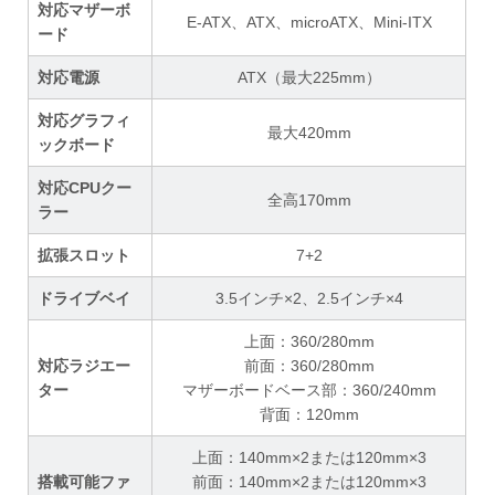
対応マザーボ
E-ATX、ATX、microATX、Mini-ITX
ード
対応電源
ATX（最大225mm）
対応グラフィ
最大420mm
ックボード
対応CPUクー
全高170mm
ラー
拡張スロット
7+2
ドライブベイ
3.5インチ×2、2.5インチ×4
上面：360/280mm
対応ラジエー
前面：360/280mm
ター
マザーボードベース部：360/240mm
背面：120mm
上面：140mm×2または120mm×3
搭載可能ファ
前面：140mm×2または120mm×3