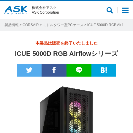
株式会社アスク
サ
メ
ASK Corporation
イ
ニ
ト
ュ
製品情報
>
CORSAIR
>
ミドルタワー型PCケース
> iCUE 5000D RGB Airflowシリーズ
内
ー
検
本製品は販売を終了いたしました
索
iCUE 5000D RGB Airflowシリーズ