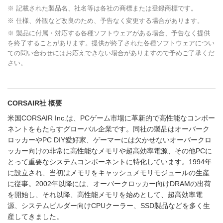
※ 記載された製品名、社名等は各社の商標または登録商標です。
※ 仕様、外観など改良のため、予告なく変更する場合があります。
※ 製品に付属・対応する各種ソフトウェアがある場合、予告なく提供
を終了することがあります。提供が終了された各種ソフトウェアについ
ての問い合わせにはお応えできない場合がありますので予めご了承くだ
さい。
CORSAIR社 概要
米国CORSAIR Inc.は、PCゲーム市場に革新的で高性能なコンポー
ネントをもたらすグローバル企業です。同社の製品はオーバーク
ロッカーやPC DIY愛好家、ゲーマーには欠かせないオーバークロ
ッカー向けの非常に高性能なメモリや超高効率電源、その他PCに
とって重要なシステムコンポーネントに特化しています。1994年
に設立され、当初はメモリをキャッシュメモリモジュールの生産
に従事。2002年以降には、オーバークロッカー向けDRAMの出荷
を開始し、それ以降、高性能メモリを始めとして、超高効率電
源、システムビルダー向けCPUクーラー、SSD製品などを多く生
産してきました。