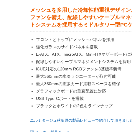
メッシュを多用した冷却性能重視デザイン
ファンを備え、配線しやすいケーブルマネ
トシステムを採用するミドルタワー型PC
フロントとトップにメッシュパネルを採用
強化ガラスのサイドパネルを搭載
E-ATX、ATX、microATX、Mini-ITXマザーボード
配線しやすいケーブルマネジメントシステムを採用
iCUE対応の120mm RGBファンを3基標準装備
最大360mmの水冷ラジエーターが取付可能
最大360mmの拡張カード搭載スペースを確保
グラフィックボードの垂直配置に対応
USB Type-Cポートを搭載
ブラックとホワイトの2色をラインナップ
エルミタージュ秋葉原の製品レビューで紹介して頂きまし