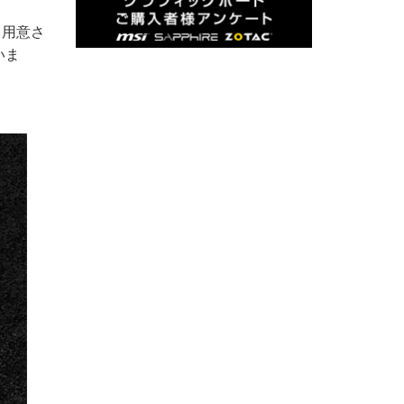
も用意さ
いま