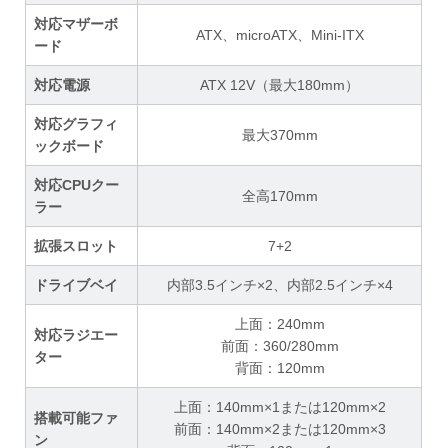
対応マザーボ
ATX、microATX、Mini-ITX
ード
対応電源
ATX 12V（最大180mm）
対応グラフィ
最大370mm
ックボード
対応CPUクー
全高170mm
ラー
拡張スロット
7+2
ドライブベイ
内部3.5インチ×2、内部2.5インチ×4
上面：240mm
対応ラジエー
前面：360/280mm
ター
背面：120mm
上面：140mm×1または120mm×2
搭載可能ファ
前面：140mm×2または120mm×3
ン