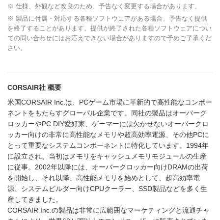
※ 仕様、外観など改良のため、予告なく変更する場合があります。
※ 製品に付属・対応する各種ソフトウェアがある場合、予告なく提供
を終了することがあります。提供が終了された各種ソフトウェアについ
ての問い合わせにはお応えできない場合がありますので予めご了承くだ
さい。
CORSAIR社 概要
米国CORSAIR Inc.は、PCゲーム市場に革新的で高性能なコンポー
ネントをもたらすグローバル企業です。同社の製品はオーバーク
ロッカーやPC DIY愛好家、ゲーマーには欠かせないオーバークロ
ッカー向けの非常に高性能なメモリや超高効率電源、その他PCに
とって重要なシステムコンポーネントに特化しています。1994年
に設立され、当初はメモリをキャッシュメモリモジュールの生産
に従事。2002年以降には、オーバークロッカー向けDRAMの出荷
を開始し、それ以降、高性能メモリを始めとして、超高効率電
源、システムビルダー向けCPUクーラー、SSD製品などを多く生
産してきました。
CORSAIR Inc.の製品は非常に広範囲なマーケティングと流通チャ