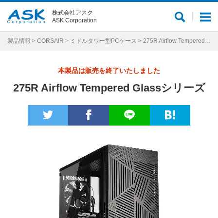
株式会社アスク
サ
メ
ASK Corporation
イ
ニ
ト
ュ
製品情報
>
CORSAIR
>
ミドルタワー型PCケース
> 275R Airflow Tempered Glassシリーズ
内
ー
検
本製品は販売を終了いたしました
索
275R Airflow Tempered Glassシリーズ