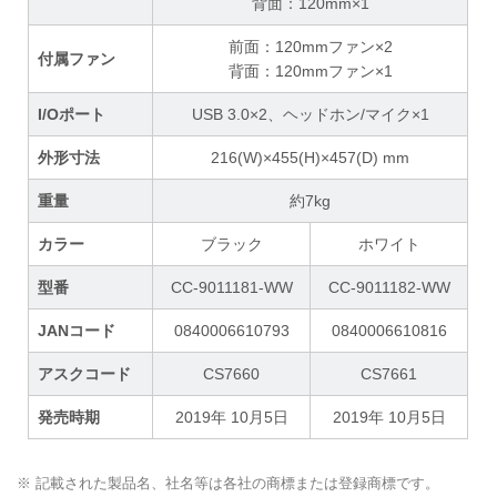
背面：120mm×1
前面：120mmファン×2
付属ファン
背面：120mmファン×1
I/Oポート
USB 3.0×2、ヘッドホン/マイク×1
外形寸法
216(W)×455(H)×457(D) mm
重量
約7kg
カラー
ブラック
ホワイト
型番
CC-9011181-WW
CC-9011182-WW
JANコード
0840006610793
0840006610816
アスクコード
CS7660
CS7661
発売時期
2019年 10月5日
2019年 10月5日
※ 記載された製品名、社名等は各社の商標または登録商標です。