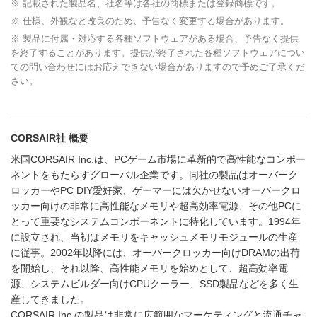
※ 記載された製品名、社名等は各社の商標または登録商標です。
※ 仕様、外観など改良のため、予告なく変更する場合があります。
※ 製品に付属・対応する各種ソフトウェアがある場合、予告なく提供
を終了することがあります。提供が終了された各種ソフトウェアについ
ての問い合わせにはお応えできない場合がありますので予めご了承くだ
さい。
CORSAIR社 概要
米国CORSAIR Inc.は、PCゲーム市場に革新的で高性能なコンポー
ネントをもたらすグローバル企業です。同社の製品はオーバーク
ロッカーやPC DIY愛好家、ゲーマーには欠かせないオーバークロ
ッカー向けの非常に高性能なメモリや超高効率電源、その他PCに
とって重要なシステムコンポーネントに特化しています。1994年
に設立され、当初はメモリをキャッシュメモリモジュールの生産
に従事。2002年以降には、オーバークロッカー向けDRAMの出荷
を開始し、それ以降、高性能メモリを始めとして、超高効率電
源、システムビルダー向けCPUクーラー、SSD製品などを多く生
産してきました。
CORSAIR Inc.の製品は非常に広範囲なマーケティングと流通チャ