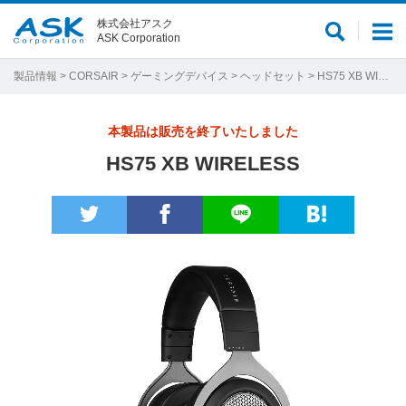
株式会社アスク
サ
メ
ASK Corporation
イ
ニ
ト
ュ
製品情報
>
CORSAIR
>
ゲーミングデバイス
>
ヘッドセット
> HS75 XB WIRELESS
内
ー
検
本製品は販売を終了いたしました
索
HS75 XB WIRELESS