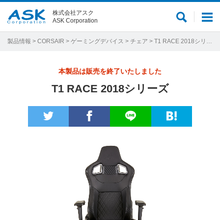
株式会社アスク
サ
メ
ASK Corporation
イ
ニ
ト
ュ
製品情報
>
CORSAIR
>
ゲーミングデバイス
>
チェア
> T1 RACE 2018シリーズ
内
ー
検
本製品は販売を終了いたしました
索
T1 RACE 2018シリーズ