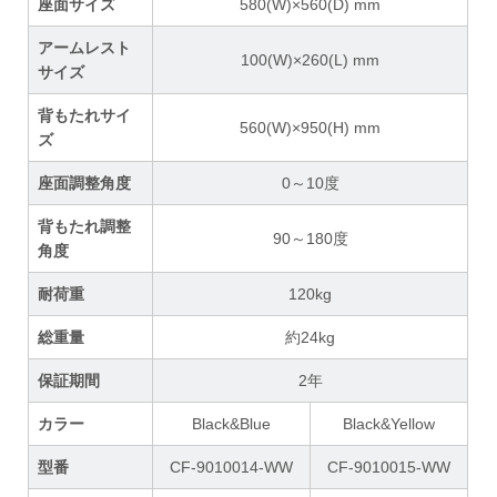
座面サイズ
580(W)×560(D) mm
アームレスト
100(W)×260(L) mm
サイズ
背もたれサイ
560(W)×950(H) mm
ズ
座面調整角度
0～10度
背もたれ調整
90～180度
角度
耐荷重
120kg
総重量
約24kg
保証期間
2年
カラー
Black&Blue
Black&Yellow
型番
CF-9010014-WW
CF-9010015-WW