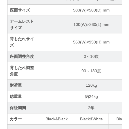
座面サイズ
580(W)×560(D) mm
アームレスト
100(W)×260(L) mm
サイズ
背もたれサイ
560(W)×950(H) mm
ズ
座面調整角度
0～10度
背もたれ調整
90～180度
角度
耐荷重
120kg
総重量
約24kg
保証期間
2年
カラー
Black&Black
Black&White
Black