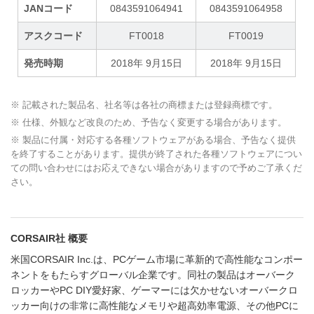
JANコード
0843591064941
0843591064958
アスクコード
FT0018
FT0019
発売時期
2018年 9月15日
2018年 9月15日
※ 記載された製品名、社名等は各社の商標または登録商標です。
※ 仕様、外観など改良のため、予告なく変更する場合があります。
※ 製品に付属・対応する各種ソフトウェアがある場合、予告なく提供
を終了することがあります。提供が終了された各種ソフトウェアについ
ての問い合わせにはお応えできない場合がありますので予めご了承くだ
さい。
CORSAIR社 概要
米国CORSAIR Inc.は、PCゲーム市場に革新的で高性能なコンポー
ネントをもたらすグローバル企業です。同社の製品はオーバーク
ロッカーやPC DIY愛好家、ゲーマーには欠かせないオーバークロ
ッカー向けの非常に高性能なメモリや超高効率電源、その他PCに