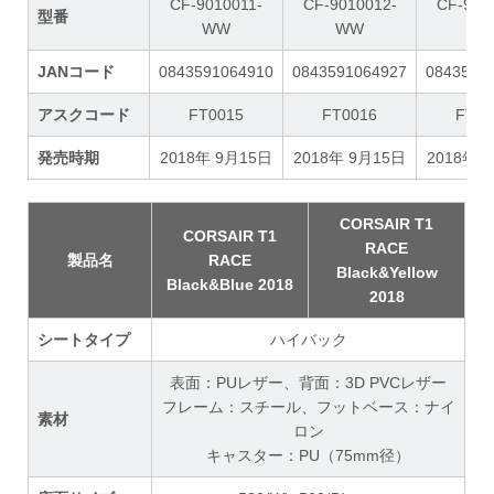
CF-9010011-
CF-9010012-
CF-901
型番
WW
WW
W
JANコード
0843591064910
0843591064927
0843591
アスクコード
FT0015
FT0016
FT00
発売時期
2018年 9月15日
2018年 9月15日
2018年 
CORSAIR T1
CORSAIR T1
RACE
製品名
RACE
Black&Yellow
Black&Blue 2018
2018
シートタイプ
ハイバック
表面：PUレザー、背面：3D PVCレザー
フレーム：スチール、フットベース：ナイ
素材
ロン
キャスター：PU（75mm径）