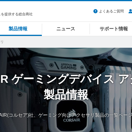
よくあるご質問
スを提供する総合商社
製品情報
ニュース
サポート情報
サリ
IR
ゲーミングデバイス
ア
製品情報
SAIR(コルセア)社、ゲーミング向けアクセサリ製品の一覧ペー