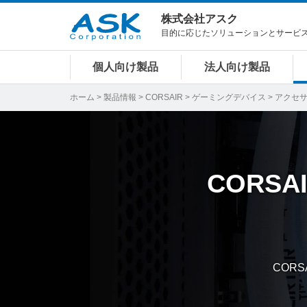
株式会社アスク
目的に応じたソリューションとサービ
個人向け製品
法人向け製品
ホーム
>
製品情報
>
CORSAIR
>
ゲーミングデバイス
> アクセ
CORSA
COR